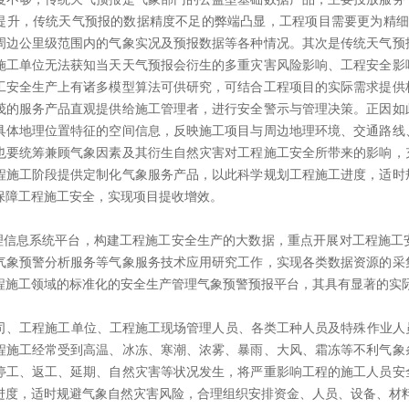
提升，传统天气预报的数据精度不足的弊端凸显，工程项目需要更为精细
周边公里级范围内的气象实况及预报数据等各种情况。其次是传统天气预
施工单位无法获知当天天气预报会衍生的多重灾害风险影响、工程安全影
工安全生产上有诸多模型算法可供研究，可结合工程项目的实际需求提供
茂的服务产品直观提供给施工管理者，进行安全警示与管理决策。正因如
具体地理位置特征的空间信息，反映施工项目与周边地理环境、交通路线
也要统筹兼顾气象因素及其衍生自然灾害对工程施工安全所带来的影响，
程施工阶段提供定制化气象服务产品，以此科学规划工程施工进度，适时
保障工程施工安全，实现项目提收增效。
信息系统平台，构建工程施工安全生产的大数据，重点开展对工程施工
气象预警分析服务等气象服务技术应用研究工作，实现各类数据资源的采
程施工领域的标准化的安全生产管理气象预警预报平台，其具有显著的实
工程施工单位、工程施工现场管理人员、各类工种人员及特殊作业人员
程施工经常受到高温、冰冻、寒潮、浓雾、暴雨、大风、霜冻等不利气象
停工、返工、延期、自然灾害等状况发生，将严重影响工程的施工人员安
进度，适时规避气象自然灾害风险，合理组织安排资金、人员、设备、材