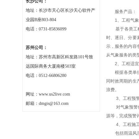
长沙公司：
地址：长沙市天心区长沙天心软件产
服务产品：
业园B座803-804
1、工程气象
基于各类工程项
电话：0731-85836099
时、逐日、分要
示，服务的内容
苏州公司：
从气象服务的类
地址：苏州市高新区科发路101号致
2、工程适宜
远国际商务大厦南楼503室
根据各类单位工
电话：0512-66806280
同时效周期的生
浪费。
网址：www.us2live.com
3、工程预警
邮箱：dmgis@163.com
对气象预警信号
源等，完成预警
4、工程施工
包括雨温风湿压