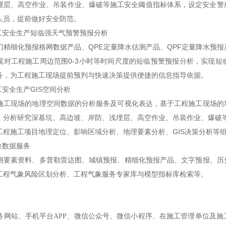
埋层、高空作业、吊装作业、爆破等施工安全阈值指标体系，设定安全警
人员，提前做好安全防范。
安全生产短临强天气预警预报分析
细化预报格网数据产品、QPE定量降水估测产品、QPF定量降水预报
现对工程施工周边范围0-3小时等时间尺度的短临预警预报分析，实现
务，为工程施工现场提前预判与快速决策提供便捷的信息指导依据。
全生产GIS空间分析
现场的地理空间数据的分析服务及可视化表达，基于工程施工现场的地
，分析研究深基坑、高边坡、岸防、浅埋层、高空作业、吊装作业、爆破等各
工程施工项目地理定位、影响区域分析、地理要素分析、GIS决策分析等组
数据服务
素资料、多普勒雷达图、城镇预报、精细化预报产品、文字预报、历史
工程气象风险区划分析、工程气象服务专家库与模型指标库检索等。
站、手机平台APP、微信公众号、微信小程序、在施工管理单位及施