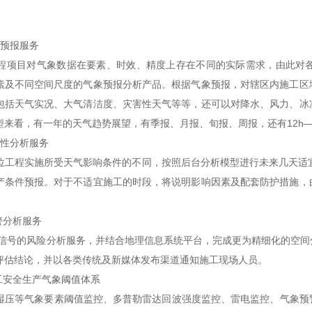
预报服务
目对气象数据在要素、时效、精度上存在不同的实际需求，由此对各
素及不同空间尺度的气象预报分析产品。根据气象预报，对辖区内施工区
包括天气实况、大气清洁度、灾害性天气等等，还可以对降水、风力、冰
型来看，有一年的天气趋势展望，有季报、月报、旬报、周报，还有12h—
性分析服务
程实施所受天气影响条件的不同，按照后台分析模型进行未来几天适宜
产条件预报。对于不适宜施工的时段，将说明影响因素及配套防护措施，
分析服务
的风险分析服务，并结合地理信息系统平台，完成更为精细化的空间分
评估结论，并以各类传统及新媒体发布渠道通知施工现场人员。
安全生产气象阈值体系
等气象要素阈值监控、多普勒雷达回波强度监控、雷电监控、气象预警